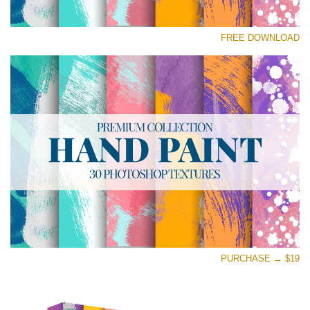
رجاء اختر
FREE DOWNLOAD
Free Photoshop Texture #30 Small 800*533px
Hand Painted
(30 Textures)
Large 6000*4000px
Entire Collection
(1783 Overlays)
Large 6000*4000px
تنزيل مجاني
PURCHASE → $19