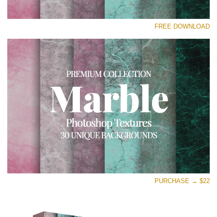
رجاء اختر
FREE DOWNLOAD
Free Photoshop Overlay
Small 800*533px
Real Marble
(30 Textures)
Large 6000*4000px
Entire Collection
(1783 Overlays)
Large 6000*4000px
تنزيل مجاني
PURCHASE → $22