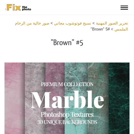
تحرير الصور المهنية
>
نسيج فوتوشوب مجاني
>
صور خالية من الرخام
الملمس
>
#5 "Brown"
#5 "Brown"
Download
Free
Overlay