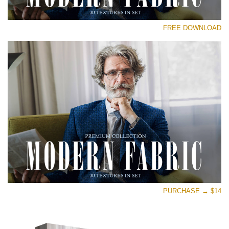
رجاء اختر
FREE DOWNLOAD
Free Photoshop Overlay
Small 800*533px
Modern Fabric
(30 Textures)
Large 6000*4000px
Entire Collection
(1783 Overlays)
Large 6000*4000px
تنزيل مجاني
PURCHASE → $14