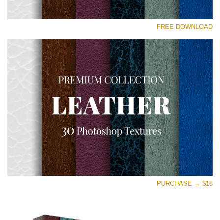
رجاء اختر
FREE DOWNLOAD
Free Photoshop Overlay
Small 800*533px
Real Leather
(30 Textures)
Large 6000*4000px
Entire Collection
(1783 Overlays)
Large 6000*4000px
تنزيل مجاني
PURCHASE → $18