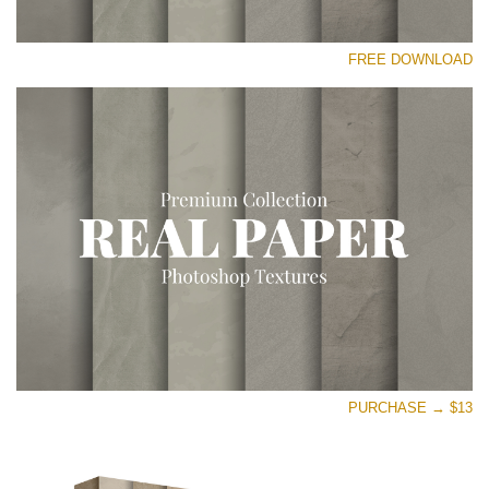
رجاء اختر
FREE DOWNLOAD
Free Photoshop Overlay
Small 800*533px
Vintage Paper
(30 Overlays)
Large 6000*4000px
Entire Collection
(1783 Overlays)
Large 6000*4000px
تنزيل مجاني
PURCHASE → $13