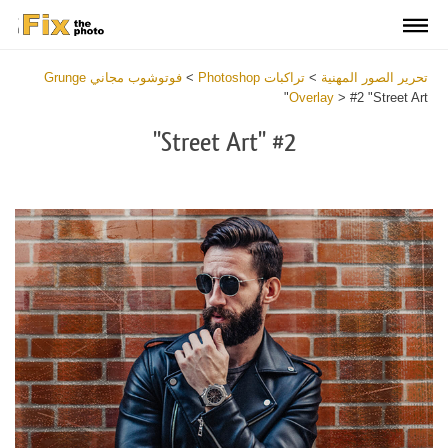
تحرير الصور المهنية
>
تراكبات Photoshop
>
فوتوشوب مجاني Grunge
Overlay
>
#2 "Street Art"
#2 "Street Art"