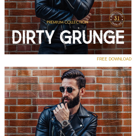
رجاء اختر
Free Photoshop Overlay
Small 800*533px
Dirty Grunge
(31 Overlays)
FREE DOWNLOAD
Large 6000*4000px
Entire Collection
(1783 Overlays)
Large 6000*4000px
تنزيل مجاني