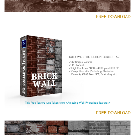
FREE DOWNLOAD
رجاء اختر
Free Photoshop Texture #5 Small 800*533px
Brick Wall
(30 Textures)
Large 6000*4000px
Entire Collection
(1783 Overlays)
FREE DOWNLOAD
Large 6000*4000px
تنزيل مجاني