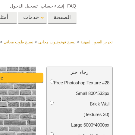
FAQ
إنشاء حساب
تسجيل الدخول
الصفحة
خدمات
أمثل
الرئيسية
op
Lightroom
تحرير الصور المهنية
>
نسيج فوتوشوب مجاني
>
نسيج طوب مجاني
>
إعدادات Lightroom
المسبقة
خدمات إعادة لمس الرأس
إعادة 
مجموعات LR مسبقة
رجاء اختر
الضبط بأكملها
re
Free Photoshop Texture #28
أفضل الإعدادات
Ps
المسبقة للصفقة
Small 800*533px
مجموعة المحمول
خدمات تحرير صور الزفاف
نماذج 
Brick Wall
(30 Textures)
Large 6000*4000px