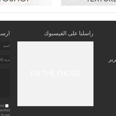
راسلنا على الفيسبوك
ارسل 
اسم
رير
بريد إل
our
ecified
 to our