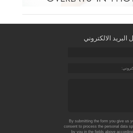
البريد الالكتروني
كتروني
By submitting the form you give us y
consent to process the personal data sp
by you in the fields above according