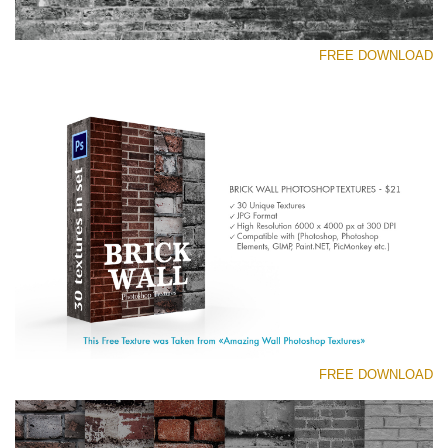
FREE DOWNLOAD
رجاء اختر
Free Photoshop Texture #2 Small 800*533px
Brick Wall
(30 Textures)
Large 6000*4000px
Entire Collection
(1783 Overlays)
FREE DOWNLOAD
Large 6000*4000px
تنزيل مجاني