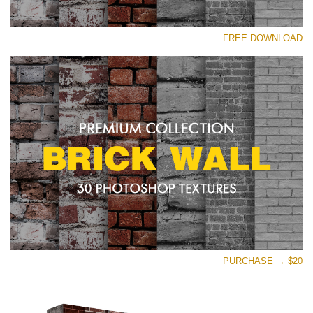
رجاء اختر
FREE DOWNLOAD
Free Photoshop Texture #15 Small 800*533px
Brick Wall
(30 Textures)
Large 6000*4000px
Entire Collection
(1783 Overlays)
Large 6000*4000px
تنزيل مجاني
PURCHASE → $20