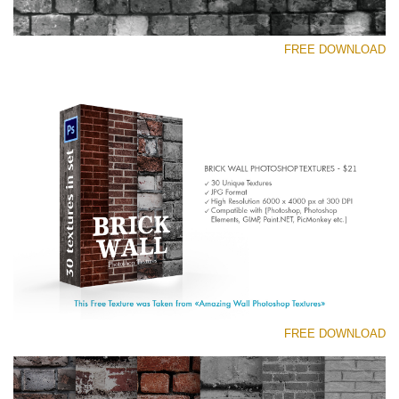
FREE DOWNLOAD
رجاء اختر
Free Photoshop Texture #1 Small 800*533px
Brick Wall
(30 Textures)
Large 6000*4000px
Entire Collection
(1783 Overlays)
FREE DOWNLOAD
Large 6000*4000px
تنزيل مجاني