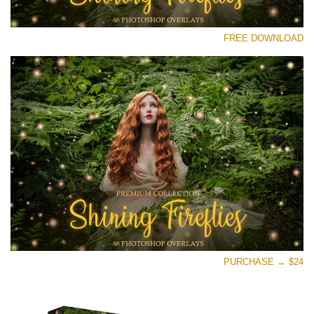
رجاء اختر
FREE DOWNLOAD
Free Fireflies Overlay #25
Small 800*533px
Shining Fireflies
(46 Overlays)
Large 6000*4000px
Sunlight Collection
(290 Overlays)
Large 6000*4000px
Entire Collection
PURCHASE → $24
(1783 Overlays)
Large 6000*4000px