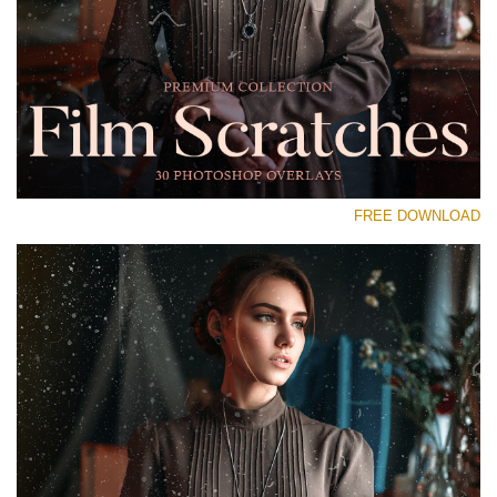
رجاء اختر
Free Photoshop Overlay #15
Small 800*533px
Film Scratches
(30 Overlays)
FREE DOWNLOAD
Large 6000*4000px
Bokeh Collection (650 Overlays)
Large 6000*4000px
Entire Collection
(1783 Overlays)
Large 6000*4000px
تنزيل مجاني