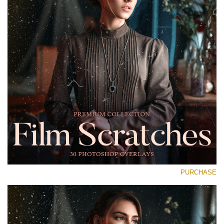
Entire Collection
(1783 Overlays)
Large 6000*4000px
تنزيل مجاني
PURCHASE