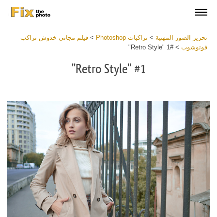
تحرير الصور المهنية
>
تراكبات Photoshop
>
فيلم مجاني خدوش تراكب
فوتوشوب
>
#1 "Retro Style"
#1 "Retro Style"
Download
Free
Overlay