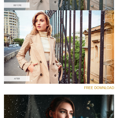
رجاء اختر
Free Photoshop Overlay #1
Small 800*533px
Film Scratches
(30 Overlays)
Large 6000*4000px
FREE DOWNLOAD
Sky Boundless
(347 Overlays)
Large 6000*4000px