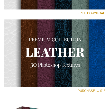
رجاء اختر
FREE DOWNLOAD
Free Photoshop Overlay
Small 800*533px
Real Leather
(30 Textures)
Large 6000*4000px
Entire Collection
(1783 Overlays)
Large 6000*4000px
تنزيل مجاني
PURCHASE → $18