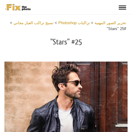
تحرير الصور المهنية
>
تراكبات Photoshop
>
نسيج تراكب الغبار مجاني
>
#25 "Stars"
#25 "Stars"
Download
Free
Overlay