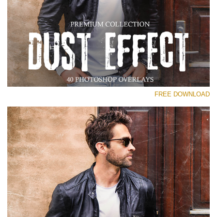
رجاء اختر
Free Photoshop Overlay
Small 800*533px
Dust Effect
(40 Overlays)
FREE DOWNLOAD
Large 6000*4000px
Entire Collection
(1783 Overlays)
Large 6000*4000px
تنزيل مجاني