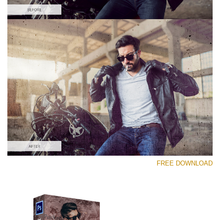
رجاء اختر
Free Photoshop Overlay #7
Small 800*533px
Distressed Mood
(30 Overlays)
Large 6000*4000px
FREE DOWNLOAD
Fairy Tale (344 Overlays)
Large 6000*4000px
Entire Collection