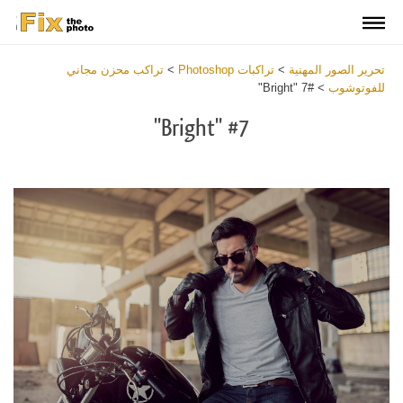
تحرير الصور المهنية
>
تراكبات Photoshop
>
تراكب محزن مجاني
للفوتوشوب
>
#7 "Bright"
#7 "Bright"
Download
Free
Overlay