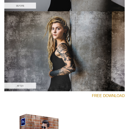
رجاء اختر
Free Photoshop Overlay #6
Small 800*533px
Dirty Grunge
(31 Overlays)
Large 6000*4000px
FREE DOWNLOAD
Luxury Wedding
(373 Overlays)
Large 6000*4000px