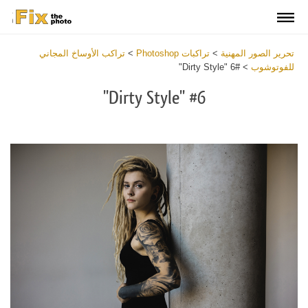
تحرير الصور المهنية
>
تراكبات Photoshop
>
تراكب الأوساخ المجاني
للفوتوشوب
>
#6 "Dirty Style"
#6 "Dirty Style"
Download
Free
Overlay