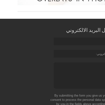
البريد الالكتروني
كتروني
By submitting the form you give us y
consent to process the personal data sp
by you in the fields above according