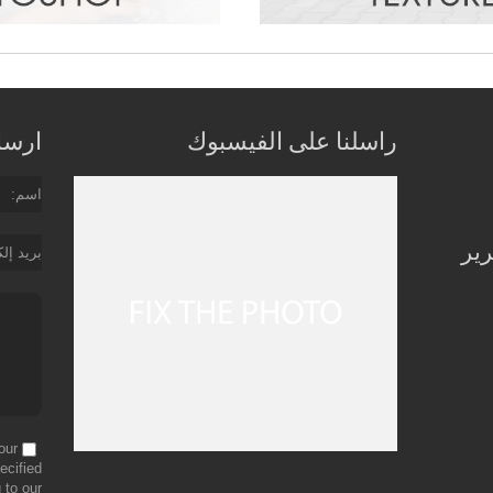
راسلنا على الفيسبوك
ارسل 
اسم
رير
بريد إل
our
ecified
 to our