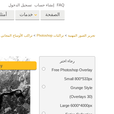
FAQ
إنشاء حساب
تسجيل الدخول
الصفحة
خدمات
أمثل
الرئيسية
op
Lightroom
تحرير الصور المهنية
>
تراكبات Photoshop
>
تراكب الأوساخ المجاني
إعدادات Lightroom
المسبقة
خدمات إعادة لمس الرأس
إعادة 
مجموعات LR مسبقة
رجاء اختر
الضبط بأكملها
ay
Free Photoshop Overlay
أفضل الإعدادات
Ps
المسبقة للصفقة
Small 800*533px
مجموعة المحمول
خدمات تحرير صور الزفاف
نماذج 
Grunge Style
(30 Overlays)
Large 6000*4000px