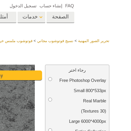
FAQ
إنشاء حساب
تسجيل الدخول
الصفحة
خدمات
أمثل
الرئيسية
op
Lightroom
تحرير الصور المهنية
>
نسيج فوتوشوب مجاني
>
فوتوشوب ملمس خرس
إعدادات Lightroom
المسبقة
خدمات إعادة لمس الرأس
إعادة 
مجموعات LR مسبقة
رجاء اختر
الضبط بأكملها
ay
Free Photoshop Overlay
أفضل الإعدادات
Ps
المسبقة للصفقة
Small 800*533px
مجموعة المحمول
خدمات تحرير صور الزفاف
نماذج 
Real Marble
(30 Textures)
Large 6000*4000px