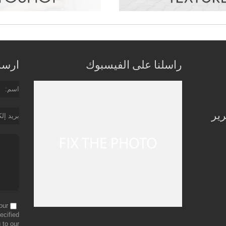
راسلنا على الفيسبوك
ارسل 
اسم
رير
بريد إل
our
ecified
 to our