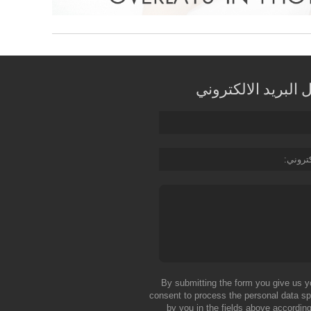
البريد الالكتروني
كتروني
By submitting the form you give us y
consent to process the personal data sp
by you in the fields above according