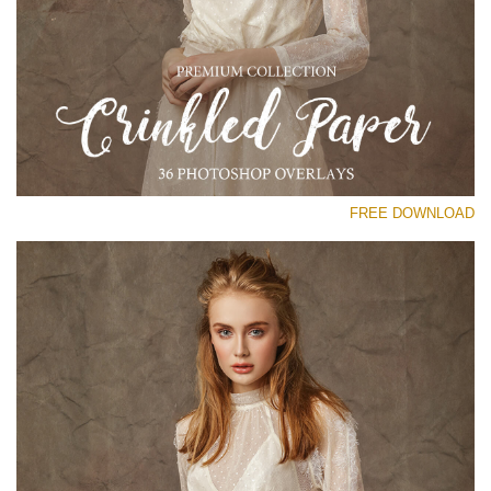
رجاء اختر
Free Photoshop Overlay
Small 800*533px
Сrinkled Paper
(36 Overlays)
FREE DOWNLOAD
Large 6000*4000px
Entire Collection
(1783 Overlays)
Large 6000*4000px
تنزيل مجاني