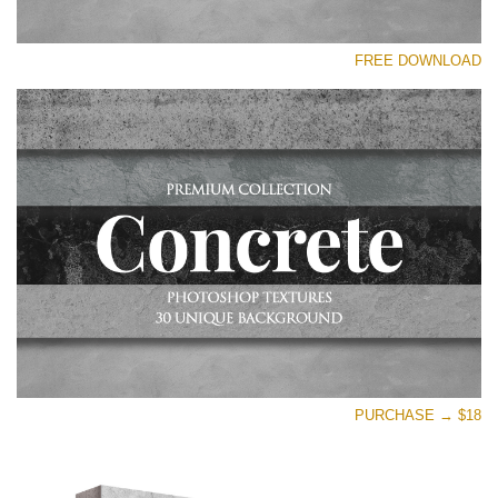
رجاء اختر
FREE DOWNLOAD
Free Photoshop Overlay
Small 800*533px
Concrete Textures
(30 Overlays)
Large 6000*4000px
Entire Collection
(1783 Overlays)
Large 6000*4000px
تنزيل مجاني
PURCHASE → $18