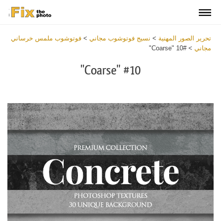
تحرير الصور المهنية
>
نسيج فوتوشوب مجاني
>
فوتوشوب ملمس خرساني
مجاني
>
#10 "Coarse"
#10 "Coarse"
Download
Free
Overlay