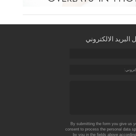
البريد الالكتروني
كتروني
By submitting the form you give us y
consent to process the personal data sp
by you in the fields above according