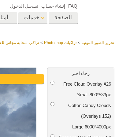
FAQ
إنشاء حساب
تسجيل الدخول
الصفحة
خدمات
أمثل
الرئيسية
op
Lightroom
تحرير الصور المهنية
>
تراكبات Photoshop
>
تراكب سحابة مجاني لل
إعدادات Lightroom
المسبقة
خدمات إعادة لمس الرأس
إعادة 
مجموعات LR مسبقة
رجاء اختر
الضبط بأكملها
Free Cloud Overlay #26
أفضل الإعدادات
Ps
المسبقة للصفقة
Small 800*533px
مجموعة المحمول
خدمات تحرير صور الزفاف
نماذج 
Cotton Candy Clouds
(152 Overlays)
Large 6000*4000px