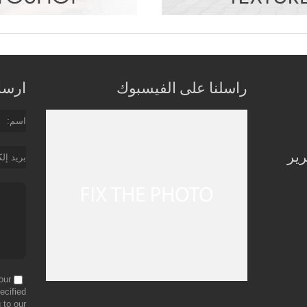
راسلنا على الفيسبوك
ارسل 
اسم
رير
بريد إل
our
ecified
 to our