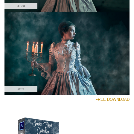
رجاء اختر
Free PNG Overlay #4
Small 800*533px
Smoke Effect
(30 Overlays)
Large 6000*4000px
FREE DOWNLOAD
Light Sparkling
(740 Overlays)
Large 6000*4000px