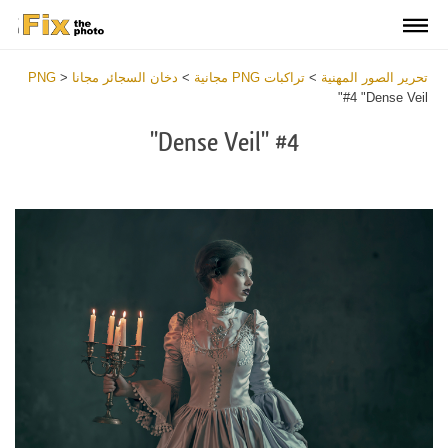
تحرير الصور المهنية
>
تراكبات PNG مجانية
>
دخان السجائر مجانا PNG
>
#4 "Dense Veil"
#4 "Dense Veil"
Download
Free
PNG