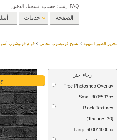
FAQ
إنشاء حساب
تسجيل الدخول
الصفحة
خدمات
أمثل
الرئيسية
op
Lightroom
تحرير الصور المهنية
>
نسيج فوتوشوب مجاني
>
قوام فوتوشوب أسود
إعدادات Lightroom
المسبقة
خدمات إعادة لمس الرأس
إعادة 
مجموعات LR مسبقة
رجاء اختر
الضبط بأكملها
ay
Free Photoshop Overlay
أفضل الإعدادات
Ps
المسبقة للصفقة
Small 800*533px
مجموعة المحمول
خدمات تحرير صور الزفاف
نماذج 
Black Textures
(30 Textures)
Large 6000*4000px