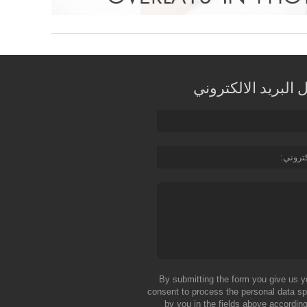
البريد الالكتروني
كتروني
By submitting the form you give us y
consent to process the personal data sp
by you in the fields above according