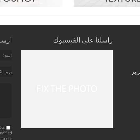
راسلنا على الفيسبوك
ارسل 
اسم
رير
بريد إل
our
ecified
 to our