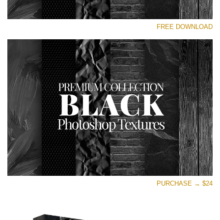
رجاء اختر
FREE DOWNLOAD
Free Photoshop Overlay
Small 800*533px
Black Textures
(30 Textures)
Large 6000*4000px
Entire Collection
(1783 Overlays)
Large 6000*4000px
تنزيل مجاني
PURCHASE → $24