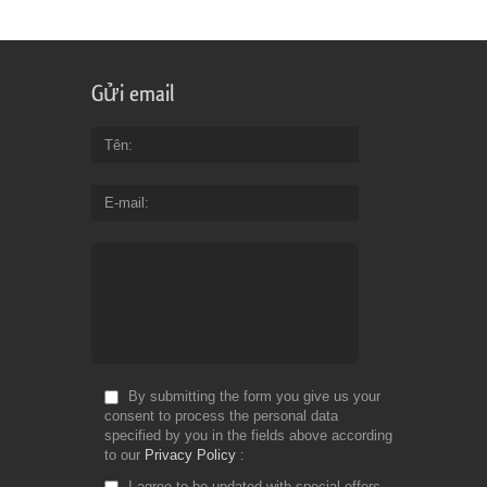
Gửi email
Tên
E-mail
By submitting the form you give us your
consent to process the personal data
specified by you in the fields above according
to our
Privacy Policy
I agree to be updated with special offers