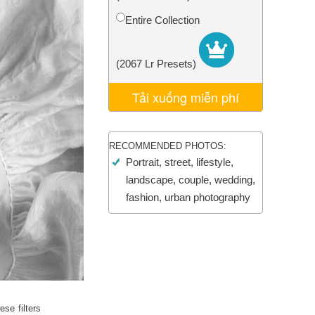
AI
Video Editing Services
Entire Collection
(2067 Lr Presets)
Tải xuống miễn phí
RECOMMENDED PHOTOS:
Portrait, street, lifestyle,
landscape, couple, wedding,
fashion, urban photography
se filters