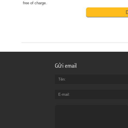
free of charge.
D
Gửi email
Tên
E-mail