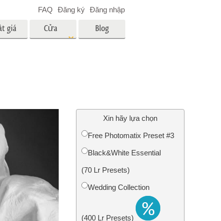
FAQ
Đăng ký
Đăng nhập
t giá
Cửa
Blog
hàng
es
Video
LUT chuyên nghiệp
Lớp phủ Video
 em bé
Dịch vụ chỉnh sửa ảnh bất
động sản
ân
Xin hãy lựa chọn
i
Free Photomatix Preset #3
a trẻ
Black&White Essential
nh ảnh
Dịch vụ phục hồi ảnh
(70 Lr Presets)
Wedding Collection
(400 Lr Presets)