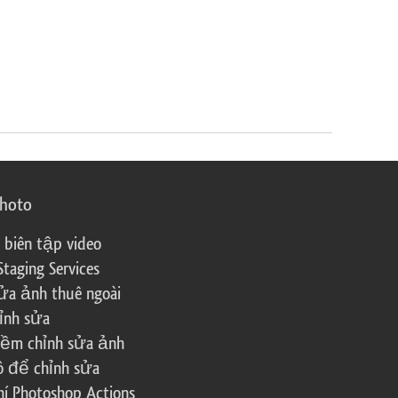
photo
 biên tập video
Staging Services
ửa ảnh thuê ngoài
ỉnh sửa
ềm chỉnh sửa ảnh
ô để chỉnh sửa
í Photoshop Actions