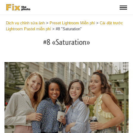
Dịch vụ chỉnh sửa ảnh
>
Preset Lightroom Miễn phí
>
Cài đặt trước
Lightroom Pastel miễn phí
>
#8 "Saturation"
#8 «Saturation»