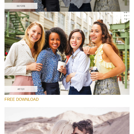
Xin hãy lựa chọn
Free Pastel Preset #8
Vintage Love
(60 Lr Presets)
Luxe Wedding
(230 Lr Presets)
Must-Have Collection
FREE DOWNLOAD
(1432 Lr Presets)
Tải xuống miễn phí