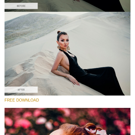
Xin hãy lựa chọn
Free On1 Preset #2
Dark Moody
(40 Lr Presets)
Entire Collection
(2067 Lr Presets)
Tải xuống miễn phí
FREE DOWNLOAD
Preset's group:
ON1 Presets Free
Recommended Photos:
Wedding, portrait, sport, street, fashion, urban, travel,
lifestyle