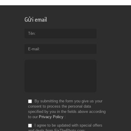
Gửi email
Tên
E-mail
By submitting the form you give us your
consent to process the personal data
specified by you in the fields above according
to our
Privacy Policy
I agree to be updated with special offers
and deals from FixThePhoto.com