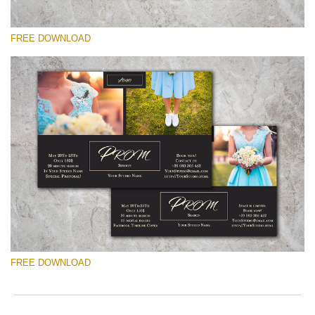
FREE DOWNLOAD
Xin hãy lựa chọn
Free Mini Session Template #23
Wedding Photography Templates
Tải xuống miễn phí
FREE DOWNLOAD