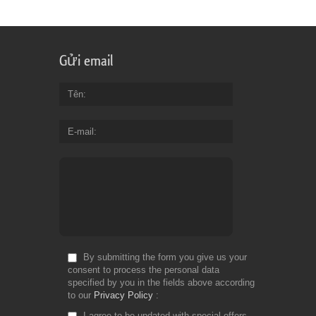
Gửi email
Tên
E-mail
By submitting the form you give us your
consent to process the personal data
specified by you in the fields above according
to our
Privacy Policy
I agree to be updated with special offers