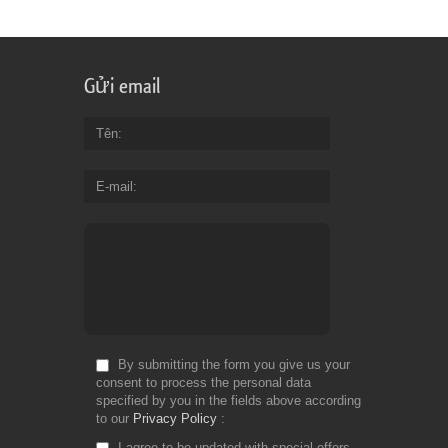
Gửi email
Tên
E-mail
By submitting the form you give us your
consent to process the personal data
specified by you in the fields above according
to our
Privacy Policy
I agree to be updated with special offers