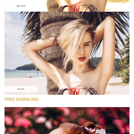
Xin hãy lựa chọn
Looks Like Film Lightroom Preset #2
Dark Moody
(40 Lr Presets)
Matte Complete
(130 Lr Presets)
Must-Have Collection
FREE DOWNLOAD
(1432 Lr Presets)
Tải xuống miễn phí