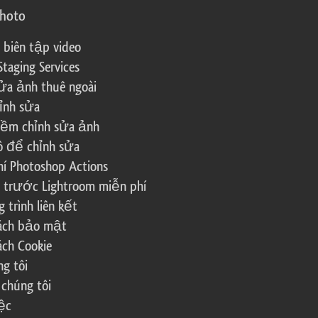
photo
 biên tập video
Staging Services
ửa ảnh thuê ngoài
ỉnh sửa
ềm chỉnh sửa ảnh
ô để chỉnh sửa
í Photoshop Actions
 trước Lightroom miễn phí
trình liên kết
sách bảo mật
ách Cookie
g tôi
 chúng tôi
ệc