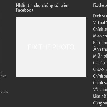
Nhắn tin cho chúng tôi trên
Fixthe
Facebook
Dịch vụ
Virtual 
Chỉnh s
Mẹo ch
Phần m
Ảnh th
Miễn ph
Cài đặt
Chương 
ur
Chính 
ified
r
Chính s
Về chún
ers and
Liên hệ
Công vi