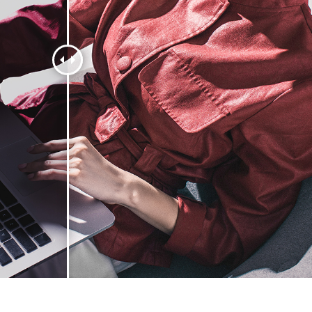
hỉnh sửa sản phẩm
Dịch vụ sửa lại đồ trang sức
Dữ liệu Đào tạo 