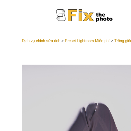
Dịch vụ chỉnh sửa ảnh
>
Preset Lightroom Miễn phí
>
Trông giố
Cài đặt 
Toàn bộ 
Dịch vụ c
trước L
Thỏa thu
Presets
Bộ sưu t
Dịch vụ c