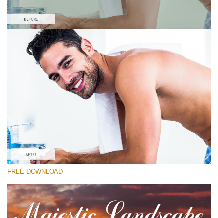
Xin hãy lựa chọn
High Contrast Lightroom Preset #10
Majestic Landscape
(30 Lr Presets)
Wedding Collection
(400 Lr Presets)
Must-Have Collection
FREE DOWNLOAD
(1432 Lr Presets)
Tải xuống miễn phí