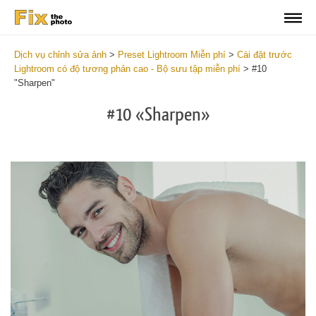
Dịch vụ chỉnh sửa ảnh
>
Preset Lightroom Miễn phí
>
Cài đặt trước
Lightroom có độ tương phản cao - Bộ sưu tập miễn phí
>
#10
"Sharpen"
#10 «Sharpen»