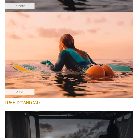
Xin hãy lựa chọn
#16 "Burgundy"
Majestic Landscape
(30 Lr Presets)
Entire Collection
FREE DOWNLOAD
(2067 Lr Presets)
Tải xuống miễn phí