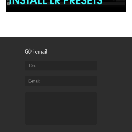
Gửi email
Tên
E-mail