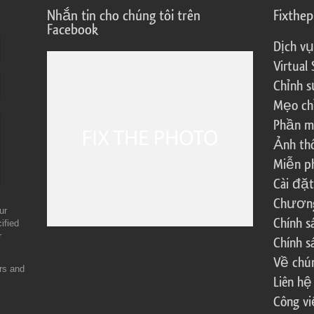
Nhắn tin cho chúng tôi trên
Fixthe
Facebook
Dịch vụ
Virtual 
Chỉnh s
Mẹo ch
Phần m
Ảnh th
Miễn ph
Cài đặt
Chương 
ur
Chính 
ified
r
Chính s
Về chún
ers and
Liên hệ
Công vi