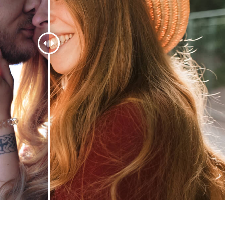
hỉnh sửa sản phẩm
Dịch vụ sửa lại đồ trang sức
Dữ liệu Đào tạo 