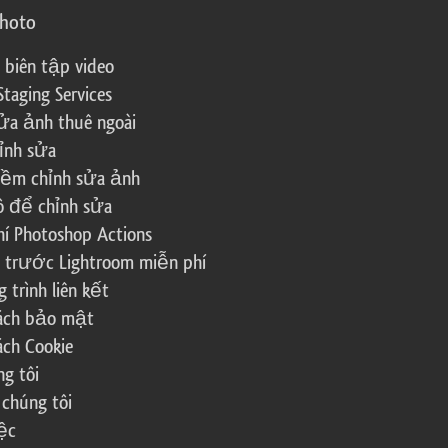
photo
 biên tập video
Staging Services
ửa ảnh thuê ngoài
ỉnh sửa
ềm chỉnh sửa ảnh
ô để chỉnh sửa
í Photoshop Actions
 trước Lightroom miễn phí
trình liên kết
sách bảo mật
ách Cookie
g tôi
 chúng tôi
ệc