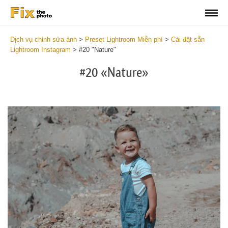
Dịch vụ chỉnh sửa ảnh
>
Preset Lightroom Miễn phí
>
Cài đặt sẵn
Lightroom Instagram
>
#20 "Nature"
#20 «Nature»
Do
Fr