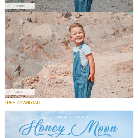
Xin hãy lựa chọn
Free Instagram Preset #20
Honey Moon
(30 Lr Presets)
Wedding Collection
(400 Lr Presets)
Must-Have Collection
FREE DOWNLOAD
(1432 Lr Presets)
Tải xuống miễn phí