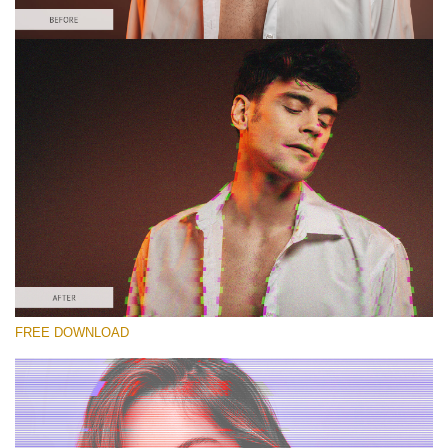
Xin hãy lựa chọn
Free Glitch Action #2
Glitch Effect
Winter Complete
Entire Collection
Tải xuống miễn phí
FREE DOWNLOAD