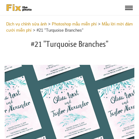
Dịch vụ chỉnh sửa ảnh
>
Photoshop mẫu miễn phí
>
Mẫu lời mời đám
cưới miễn phí
>
#21 "Turquoise Branches"
#21 "Turquoise Branches"
Cli
C
at
a
the
t
but
b
an
a
rec
p
Fre
t
Tur
fu
Br
c
-
T
We
B
Ca
-
Tem
W