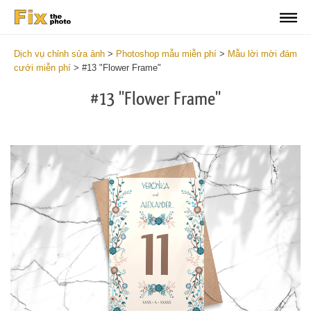
Dịch vụ chỉnh sửa ảnh
>
Photoshop mẫu miễn phí
>
Mẫu lời mời đám
cưới miễn phí
>
#13 "Flower Frame"
#13 "Flower Frame"
Cli
C
at
a
the
t
but
b
an
a
rec
p
Fre
t
We
fu
Inv
c
-
W
Flo
I
Fr
-
wit
F