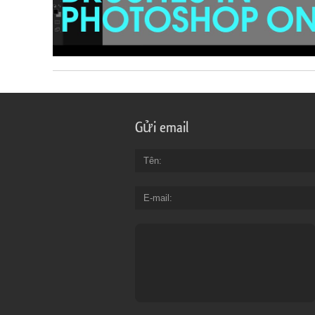
Gửi email
Tên
E-mail