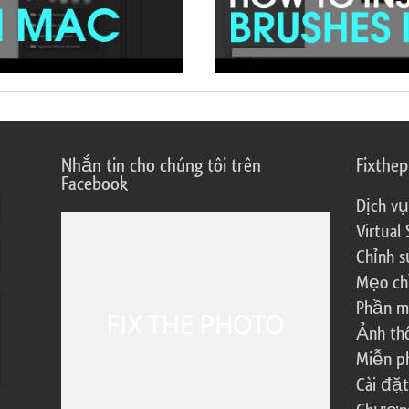
Nhắn tin cho chúng tôi trên
Fixthe
Facebook
Dịch vụ
Virtual 
Chỉnh s
Mẹo ch
Phần m
Ảnh th
Miễn ph
Cài đặt