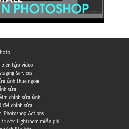
photo
 biên tập video
Staging Services
ửa ảnh thuê ngoài
ỉnh sửa
ềm chỉnh sửa ảnh
ô để chỉnh sửa
í Photoshop Actions
 trước Lightroom miễn phí