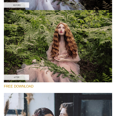
Xin hãy lựa chọn
Free Vintage Action #4
Vintage Colors
Cinematic Complete
Entire Collection
Tải xuống miễn phí
FREE DOWNLOAD