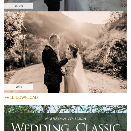
Xin hãy lựa chọn
Free Sepia Lightroom Preset #20
Wedding Classic
(30 Lr Presets)
Wedding Collection
(400 Lr Presets)
Must-Have Collection
FREE DOWNLOAD
(1432 Lr Presets)
Tải xuống miễn phí