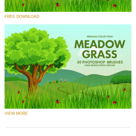
Xin hãy lựa chọn
FREE DOWNLOAD
Free Ps Brush #4
Meadow Grass
(30 Ps Brushes)
Tải xuống miễn phí
VIEW MORE