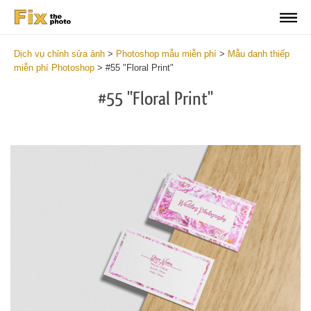
Dịch vụ chỉnh sửa ảnh
>
Photoshop mẫu miễn phí
>
Mẫu danh thiếp
miễn phí Photoshop
>
#55 "Floral Print"
#55 "Floral Print"
Do
Fr
Bu
Ca