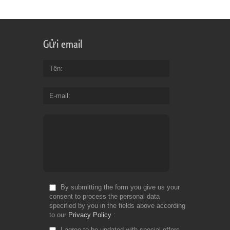
Gửi email
Tên
E-mail
By submitting the form you give us your
consent to process the personal data
specified by you in the fields above according
to our
Privacy Policy
I agree to be updated with special offers