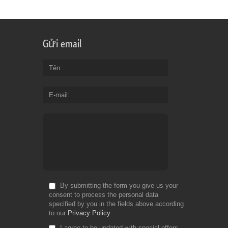
Gửi email
Tên
E-mail
By submitting the form you give us your
consent to process the personal data
specified by you in the fields above according
to our
Privacy Policy
I agree to be updated with special offers