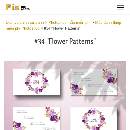
Dịch vụ chỉnh sửa ảnh
>
Photoshop mẫu miễn phí
>
Mẫu danh thiếp
miễn phí Photoshop
>
#34 "Flower Patterns"
#34 "Flower Patterns"
Do
Fr
Bu
Ca