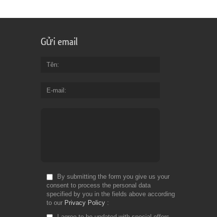
Gửi email
Tên
E-mail
By submitting the form you give us your
consent to process the personal data
specified by you in the fields above according
to our
Privacy Policy
I agree to be updated with special offers