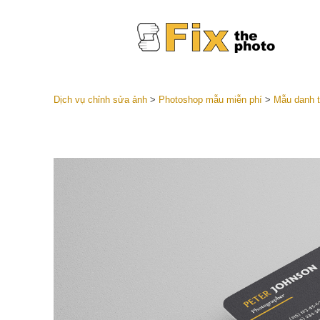
Dịch vụ chỉnh sửa ảnh
>
Photoshop mẫu miễn phí
>
Mẫu danh t
Cài đặt 
Toàn bộ 
Dịch vụ c
trước L
Thỏa thu
Presets
Bộ sưu t
Dịch vụ c