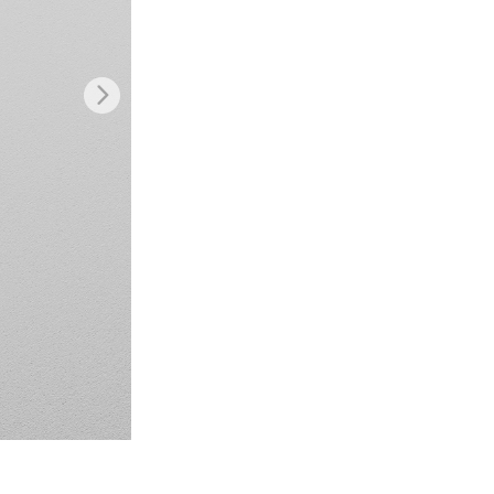
AI
Video Editing Services