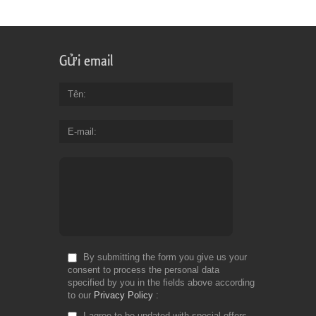
Gửi email
Tên
E-mail
By submitting the form you give us your
consent to process the personal data
specified by you in the fields above according
to our
Privacy Policy
I agree to be updated with special offers