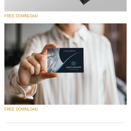
FREE DOWNLOAD
Xin hãy lựa chọn
Free Template #13
Photography Flyer Template
Tải xuống miễn phí
FREE DOWNLOAD